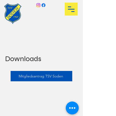
TSV Soden 1960 e.V.
Fußball ist unser Leben
Downloads
Mitgliedsantrag TSV Soden